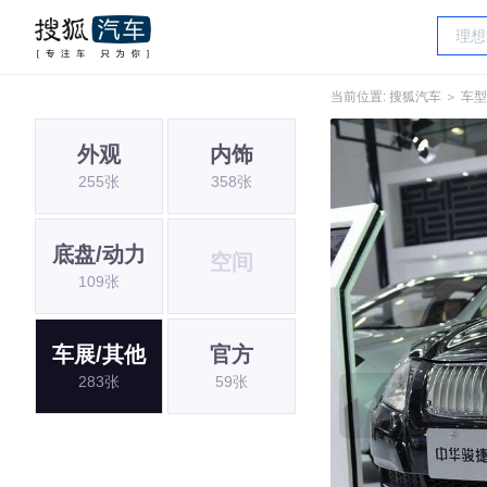
当前位置:
搜狐汽车
＞
车型
外观
内饰
255张
358张
底盘/动力
空间
109张
车展/其他
官方
283张
59张