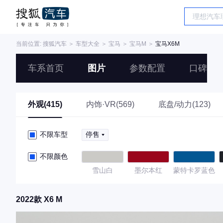
当前位置:
搜狐汽车
＞
车型大全
＞
宝马
＞
宝马M
＞
宝马X6M
车系首页
图片
参数配置
口碑
外观(415)
内饰·VR(569)
底盘/动力(123)
不限车型
停售
不限颜色
雪山白
墨尔本红
蒙特卡罗蓝色
2022款 X6 M