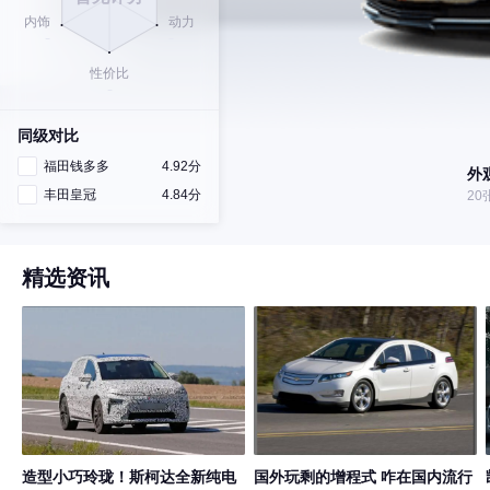
同级对比
福田钱多多
4.92分
外
丰田皇冠
4.84分
20
精选资讯
造型小巧玲珑！斯柯达全新纯电
国外玩剩的增程式 咋在国内流行