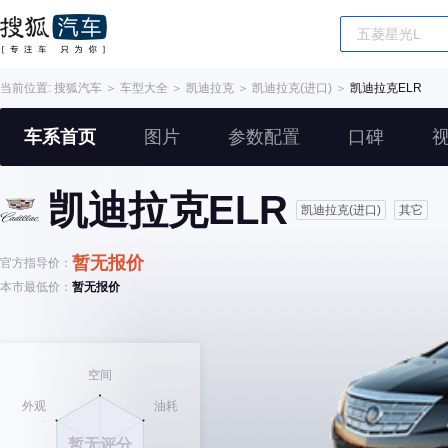
当前位置:
搜狐汽车
＞
车型大全
＞
凯迪拉克
＞
凯迪拉克(进口)
＞
凯迪拉克ELR
车系首页
图片
参数配置
口碑
凯迪拉克ELR
凯迪拉克(进口)
其它
暂无报价
官方指导价：
本市最低价：
暂无报价