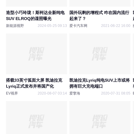
造型小巧玲珑！斯柯达全新纯电
国外玩剩的增程式 咋在国内流行
SUV ELROQ的谍照曝光
起来了？
新能源视野
2024-05-25 09:13
爱卡汽车网
2021-06-22 16:00
搭载33英寸弧面大屏 凯迪拉克
凯迪拉克Lyriq纯电SUV上市或将
Lyriq正式发布并将国产化
拥有巨大充电端口
EV视界
2020-08-07 03:14
爱擎海
2020-07-31 08:05