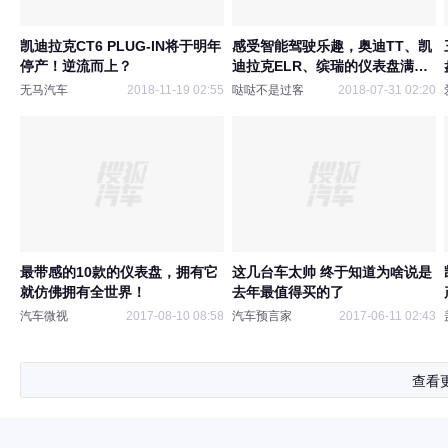
凯迪拉克CT6 PLUG-IN将于明年
感受智能驾驶乐趣，奥迪TT、凯
停产！逆流而上？
迪拉克ELR、缤瑞的仪表盘满满
科技感
无马汽车
2018-11-19 02:55
哒哒不是过客
2018-07-31 02:20
最带感的10款的仪表盘，拥有它
这几台车太帅 终于知道为啥说是
就仿佛拥有全世界！
去年最值得买的了
汽车微视
2017-08-10 08:58
汽车预言家
2017-06-11 02:43
查看