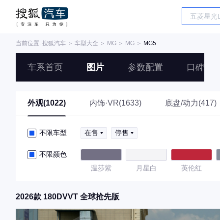
当前位置:
搜狐汽车
＞
车型大全
＞
MG
＞
MG
＞
MG5
车系首页
图片
参数配置
口碑
外观(1022)
内饰·VR(1633)
底盘/动力(417)
不限车型
在售
停售
不限颜色
温莎紫
月星白
英伦红
2026款 180DVVT 全球抢先版