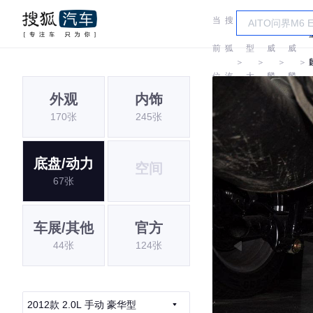
当
搜
车
前
狐
型
威
威
＞
＞
＞
＞
位
汽
大
麟
麟
外观
内饰
置:
车
全
170张
245张
底盘/动力
空间
67张
车展/其他
官方
44张
124张
2012款 2.0L 手动 豪华型