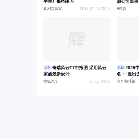
半生》那些陋习
源公司董事
真相实验室
2017-07-25 23:15
E电园
奇瑞风云T7申报图 采用风云
202
原创
原创
家族最新设计
名：“走出
道
搜狐汽车
05-11 03:38
汽车咖啡馆