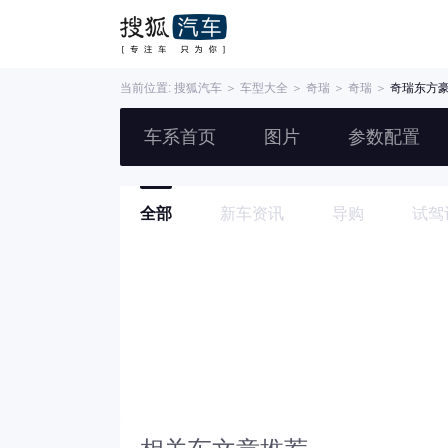
当前位置:
搜狐汽车
＞
车型大全
＞
奇瑞
＞
奇瑞
＞
奇瑞东方
车系首页
图片
参数配置
全部
新车资讯
导购
试驾