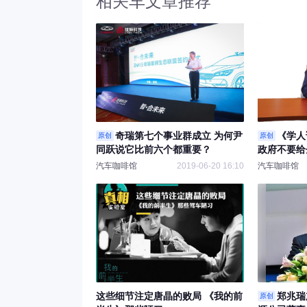
相关车文章推荐
奇瑞第七个事业群成立 为何尹
《学人
原创
原创
同跃说它比前六个都重要？
政府不要给
汽车咖啡馆
2019-06-20 16:10
汽车咖啡馆
这些细节注定唐晶的败局 《我的前
郑兆瑞
原创