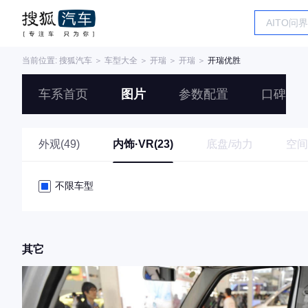
当前位置:
搜狐汽车
＞
车型大全
＞
开瑞
＞
开瑞
＞
开瑞优胜
车系首页
图片
参数配置
口碑
外观(49)
内饰·VR(23)
底盘/动力
空间
不限车型
其它