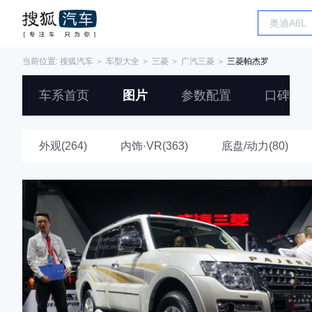
当前位置:
搜狐汽车
＞
车型大全
＞
三菱
＞
广汽三菱
＞
三菱帕杰罗
车系首页
图片
参数配置
口碑
外观(264)
内饰·VR(363)
底盘/动力(80)