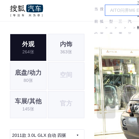
当
搜
车
广
前
狐
型
三
汽
＞
＞
＞
＞
位
汽
大
菱
三
外观
内饰
置:
车
全
菱
264张
363张
底盘/动力
空间
80张
车展/其他
官方
145张
2011款 3.0L GLX 自动 四驱