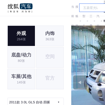
当
搜
车
广
前
狐
型
三
汽
＞
＞
＞
＞
位
汽
大
菱
三
外观
内饰
置:
车
全
菱
264张
363张
底盘/动力
空间
80张
车展/其他
官方
145张
2011款 3.0L GLS 自动 四驱