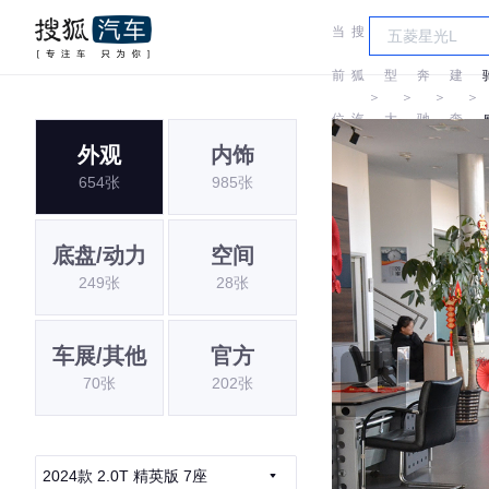
当
搜
车
福
前
狐
型
奔
建
＞
＞
＞
＞
位
汽
大
驰
奔
外观
内饰
置:
车
全
驰
654张
985张
底盘/动力
空间
249张
28张
车展/其他
官方
70张
202张
2024款 2.0T 精英版 7座