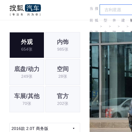
当
搜
车
福
前
狐
型
奔
建
＞
＞
＞
＞
位
汽
大
驰
奔
外观
内饰
置:
车
全
驰
654张
985张
底盘/动力
空间
249张
28张
车展/其他
官方
70张
202张
2016款 2.0T 商务版