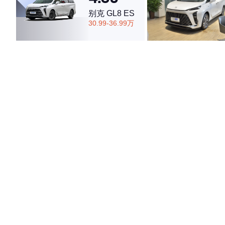
别克 GL8 ES
30.99-36.99万