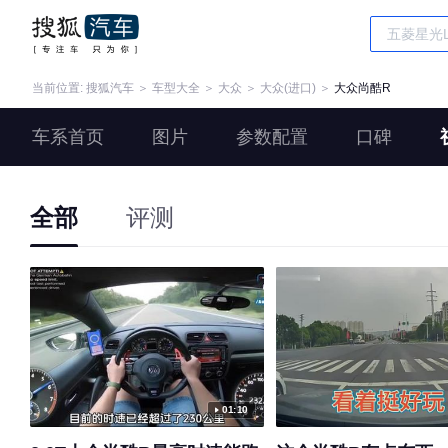
当前位置:
搜狐汽车
＞
车型大全
＞
大众
＞
大众(进口)
＞
大众尚酷R
车系首页
图片
参数配置
口碑
全部
评测
01:10