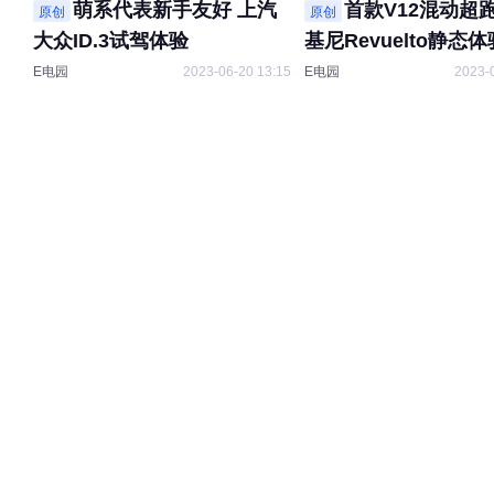
萌系代表新手友好 上汽
首款V12混动超
原创
原创
大众ID.3试驾体验
基尼Revuelto静态体
E电园
2023-06-20 13:15
E电园
2023-