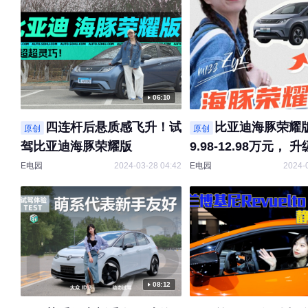
06:10
四连杆后悬质感飞升！试
比亚迪海豚荣耀
原创
原创
驾比亚迪海豚荣耀版
9.98-12.98万元， 
四连杆独立悬架，就
E电园
2024-03-28 04:42
E电园
2024-
谁还记得买高尔夫啊
08:12