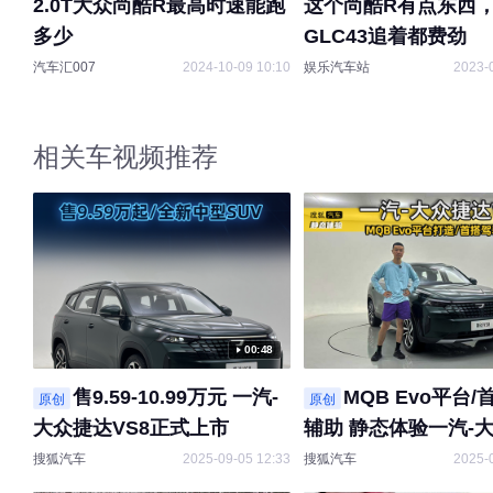
2.0T大众尚酷R最高时速能跑
这个尚酷R有点东西，
多少
GLC43追着都费劲
汽车汇007
2024-10-09 10:10
娱乐汽车站
2023-
相关车视频推荐
00:48
售9.59-10.99万元 一汽-
MQB Evo平台
原创
原创
大众捷达VS8正式上市
辅助 静态体验一汽-
VS8
搜狐汽车
2025-09-05 12:33
搜狐汽车
2025-