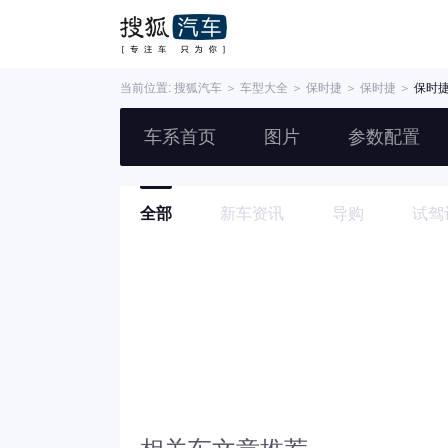
当前位置:
搜狐汽车
＞
车型大全
＞
保时捷
＞
保时捷
＞
保时捷g
车系首页
图片
参数配置
全部
新车资讯
导购
试驾