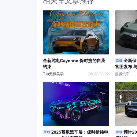
相关车文章推荐
全新纯电Cayenne 保时捷的自我
全新保时
原创
约束
官图发布 与
销售
Top无界美学
06-30 23:32
搜狐汽车
2025慕尼黑车展：保时捷纯电
预计2
原创
原创