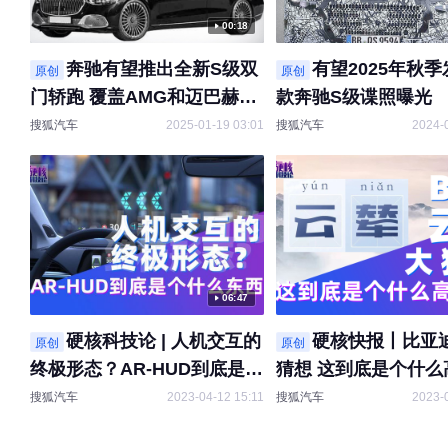
00:18
奔驰有望推出全新S级双
有望2025年秋季
原创
原创
门轿跑 覆盖AMG和迈巴赫品
款奔驰S级谍照曝光
牌
搜狐汽车
2025-01-19 03:01
搜狐汽车
2024-
06:47
硬核科技论 | 人机交互的
硬核快报丨比亚
原创
原创
终极形态？AR-HUD到底是个
猜想 这到底是个什么
什么东西
技？
搜狐汽车
2023-04-12 15:11
搜狐汽车
2023-