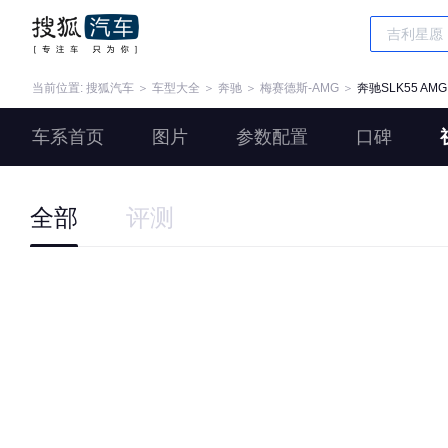
当前位置:
搜狐汽车
＞
车型大全
＞
奔驰
＞
梅赛德斯-AMG
＞
奔驰SLK55 AMG
车系首页
图片
参数配置
口碑
全部
评测