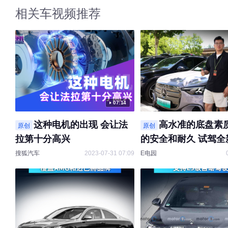
相关车视频推荐
07:14
这种电机的出现 会让法
高水准的底盘素质
原创
原创
拉第十分高兴
的安全和耐久 试驾全
纯电GLC
搜狐汽车
2023-07-31 07:09
E电园