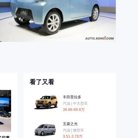
看了又看
丰田普拉多
汽油 | 中大型车
36.98-69.8万
五菱之光
汽油 | 微型车
3.51-3.79万