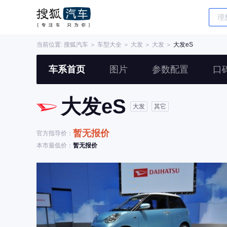
当前位置:
搜狐汽车
＞
车型大全
＞
大发
＞
大发
＞
大发eS
车系首页
图片
参数配置
口
大发eS
大发
其它
暂无报价
官方指导价：
本市最低价：
暂无报价