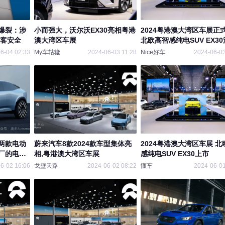
爆裂：涉
小而强大，沃尔沃EX30亮相粤港
2024粤港澳大湾区车展正
乘客安全
澳大湾区车展
北欧高智感纯电SUV EX3
耀目上市
6-04 02:33
My车轱辘
2024-06-03 11:28
Nice好车
2024-06-03
两款电动
蔚来汽车8款2024款车型集体亮
2024粤港澳大湾区车展 北
厂的电动
相,粤港澳大湾区车展
感纯电SUV EX30上市
6-02 16:06
戈壁天路
2024-06-02 08:22
懂车
2024-06-01