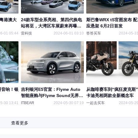
相粤港澳大
24款车型全系亮相、第四代换电
斯巴鲁WRX tS官图发布 
站将至，大湾区车展蔚来再曝猛
应悬架 6月2日首发
料
6-01 05:44
雷科技
2024-06-01 03:10
答答买车
2024-05-31
研音响！银
吉利银河E5官宣：Flyme Auto
从咖啡赛车到“疯狂麦克斯
智能座舱与Flyme Sound无界之
卡迪亮相两款全新概念车
声，引领智能潮流
5-30 13:41
ITBEAR
2024-05-30 07:19
一起去买车
2024-05-29
查看更多