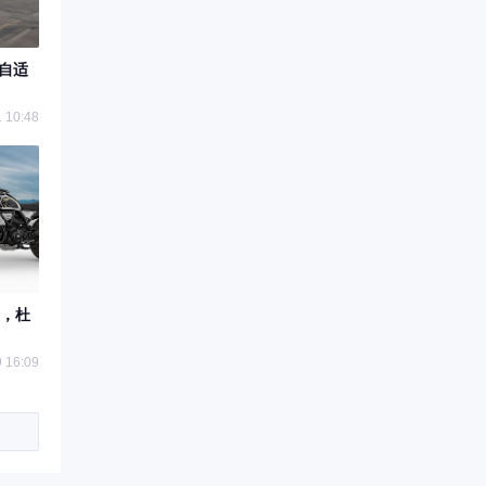
配自适
 10:48
”，杜
 16:09