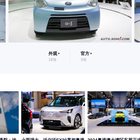
外观
官方
18张
3张