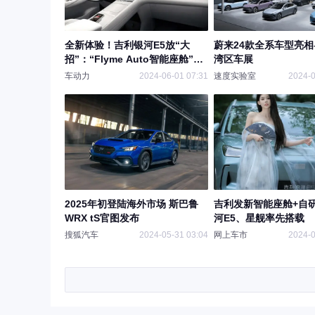
全新体验！吉利银河E5放“大
蔚来24款全系车型亮
招”：“Flyme Auto智能座舱”首
湾区车展
发
车动力
2024-06-01 07:31
速度实验室
2024-0
2025年初登陆海外市场 斯巴鲁
吉利发新智能座舱+自
WRX tS官图发布
河E5、星舰率先搭载
搜狐汽车
2024-05-31 03:04
网上车市
2024-0