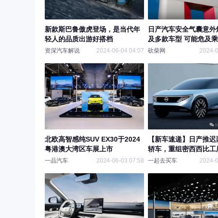
新款斯巴鲁傲虎登场，是当代年
日产汽车安全气囊意外
轻人的品质出游好搭档
及多款车型 可能危及
资深汽车解说
2024-06-04 04:07
砍柴网
2024-0
北欧高智感纯SUV EX30于2024
【新车速递】日产推迟
粤港澳大湾区车展上市
轿车，重组密西西比工
汽车计划
一品汽车
2024-06-03 07:58
一起去买车
2024-0