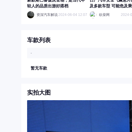
新款斯巴鲁傲虎登场，是当代年
日产汽车安全气囊意外
轻人的品质出游好搭档
及多款车型 可能危及
资深汽车解说
2024-06-04 12:07
砍柴网
2024-0
车款列表
-
暂无车款
实拍大图