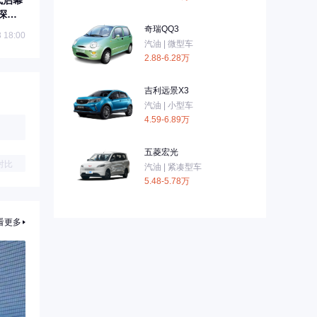
式启幕
0深圳
奇瑞QQ3
 18:00
汽油 | 微型车
2.88-6.28万
吉利远景X3
汽油 | 小型车
4.59-6.89万
五菱宏光
对比
汽油 | 紧凑型车
5.48-5.78万
看更多