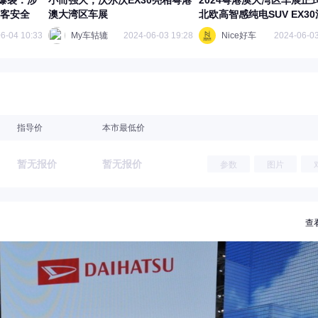
爆裂：涉
小而强大，沃尔沃EX30亮相粤港
2024粤港澳大湾区车展正
乘客安全
澳大湾区车展
北欧高智感纯电SUV EX3
耀目上市
6-04 10:33
My车轱辘
2024-06-03 19:28
Nice好车
2024-06-03
指导价
本市最低价
暂无报价
暂无报价
参数
图片
查