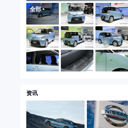
全部
21张
资讯