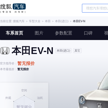
当前位置:
搜狐汽车
＞
车型大全
＞
本田
＞
本田(进口)
＞
本田EV-N
车系首页
图片
参数配置
口碑
本田EV-N
本田(进口)
其它
暂无报价
官方指导价：
本市最低价：
暂无报价