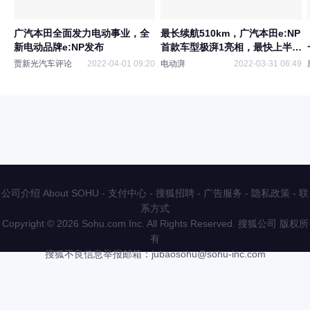
广汽本田全面发力电动事业，全
最长续航510km，广汽本田e:NP
新电动品牌e:NP发布
首款车型极湃1亮相，最快上半年
上市
贾新光汽车评论
2022-04-01 09:20
电动湃
2022-03-31 06:49
公司介绍 About SOHU
-
支付中心
-
搜狐招聘
-
广告服务
-
隐私政策
-
联
系方式
Copyright
©
2026 Sohu.com Inc. All Rights Reserved. 搜狐公司
版权所
有
搜狐不良信息举报邮箱：
jubaosohu@sohu-inc.com