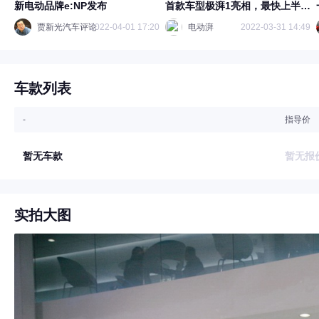
新电动品牌e:NP发布
首款车型极湃1亮相，最快上半年
上市
贾新光汽车评论
2022-04-01 17:20
电动湃
2022-03-31 14:49
车款列表
-
指导价
暂无车款
暂无报
实拍大图