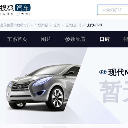
当前位置:
搜狐汽车
＞
车型大全
＞
现代
＞
现代(进口)
＞
现代Nuvis
车系首页
图片
参数配置
口碑
现代N
暂