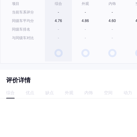
项目
综合
外观
内饰
当前车系评分
-
-
-
同级车平均分
4.76
4.86
4.60
同级车排名
-
-
-
与同级车对比
-
-
-
评价详情
综合
优点
缺点
外观
内饰
空间
动力