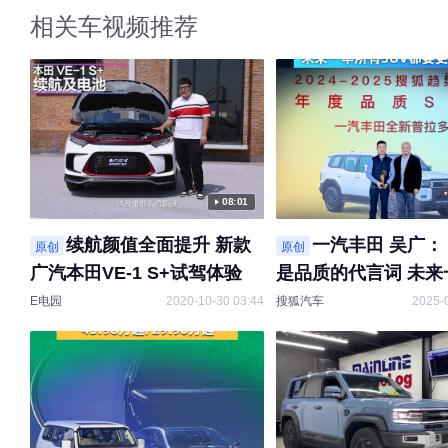
相关车视频推荐
08:01
续航颜值全面提升 新款
一汽丰田 吴广：
原创
原创
广汽本田VE-1 S+试驾体验
是品质的代言词 未来
有SUV都要更有品质
E电园
2020-10-30 03:44
搜狐汽车
2025-