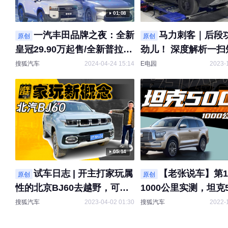
01:08
一汽丰田品牌之夜：全新
马力刺客｜后段
原创
原创
皇冠29.90万起售/全新普拉多
劲儿！ 深度解析一扫
45.98万起售
比亚迪DMO平台
搜狐汽车
2024-04-24 15:14
E电园
2023-
05:14
试车日志 | 开主打家玩属
【老张说车】第1
原创
原创
性的北京BJ60去越野，可太
1000公里实测，坦克5
舒服了
人！
搜狐汽车
2023-04-02 01:30
搜狐汽车
2022-