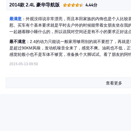
2014款 2.4L 豪华导航版
4.44分
最满意
：外观没得说非常漂亮，而且本田家族的内饰也是个人比较喜
慰。买车有个基本要求就是平时去户外的时候能带着女朋友坐在我
一起趟着聊小睡什么的，所以说我对空间还是有不小的要求正好这
力的支撑还是挺厚道的，去店里贴膜的时候老板说这车得有4.5十
最不满意
：2.4的动力只能说一般家用够用别的就不要想了，再就
的选择是对的。
是超过90KM风噪，发动机噪音全来了，感觉不爽。油耗也不低，
感觉轮毂小也不是车体不够宽，准备换个大脚试试。看了朋友的阿
车的新技术还是让我羡慕，感觉自己买的是上个时代的车。座椅调
2015-05-13 09:50
查看更多