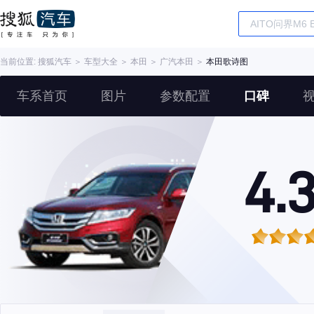
当前位置:
搜狐汽车
＞
车型大全
＞
本田
＞
广汽本田
＞
本田歌诗图
车系首页
图片
参数配置
口碑
4.