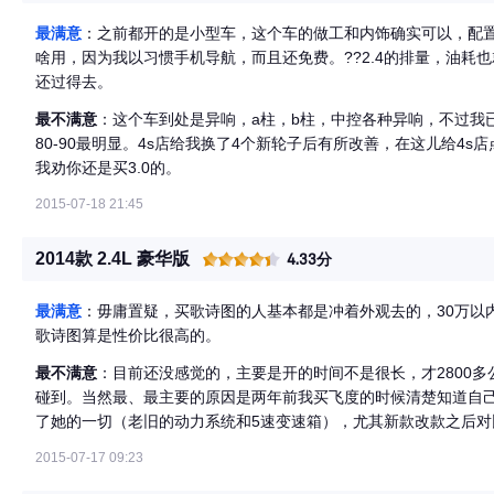
最满意
：之前都开的是小型车，这个车的做工和内饰确实可以，配
啥用，因为我以习惯手机导航，而且还免费。??2.4的排量，油耗
还过得去。
最不满意
：这个车到处是异响，a柱，b柱，中控各种异响，不过我
80-90最明显。4s店给我换了4个新轮子后有所改善，在这儿给4s
我劝你还是买3.0的。
2015-07-18 21:45
2014款 2.4L 豪华版
4.33分
最满意
：毋庸置疑，买歌诗图的人基本都是冲着外观去的，30万以
歌诗图算是性价比很高的。
最不满意
：目前还没感觉的，主要是开的时间不是很长，才2800
碰到。当然最、最主要的原因是两年前我买飞度的时候清楚知道自
了她的一切（老旧的动力系统和5速变速箱），尤其新款改款之后
屏、尾喉、鲨鱼鳍），SO，还是满意滴。
2015-07-17 09:23