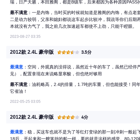
瑞，日产天籁，本田雅阁，都是B级车，后来都因为各种原因PAS
相中了，就是它了，我和父亲都喜欢。最满意外观和空间，父亲说
最不满意
：一是内饰，当时买的时候就知道是雅阁的内饰，有点老套
箱开启，后排座椅放平，都能在里面平躺两个人。
二是动力较弱，父亲和媳妇都说这车起步比较冲，我说等你们后期
本就没有力气了，我之前几次加速超车都使不上劲，只能干瞪眼。
2023-08-27 03:35
2012款 2.4L 豪华版
3.5分
最满意
：空间，外观真的没得说，虽然近十年的车了，虽然已经停
见），配置拿现在来说略显寒酸，但也绝对够用
最不满意
：油耗略高，2.4的排量，1.7吨的车重，但也能接受！
它省油！
2022-05-25 03:05
2012款 2.4L 豪华版
4分
最满意
：稳，买这车也就不是为了等红灯变绿的那一刻冲刺一般起飞，
18后，开起来和一艘笨拙的船一样，要的就是这样的感觉。80-1