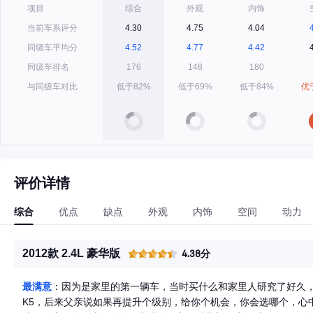
项目
综合
外观
内饰
当前车系评分
4.30
4.75
4.04
同级车平均分
4.52
4.77
4.42
同级车排名
176
148
180
与同级车对比
低于82%
低于69%
低于84%
优
评价详情
综合
优点
缺点
外观
内饰
空间
动力
2012款 2.4L 豪华版
4.38分
最满意
：因为是家里的第一辆车，当时买什么和家里人研究了好久，
K5，后来父亲说如果再提升个级别，给你个机会，你会选哪个，心