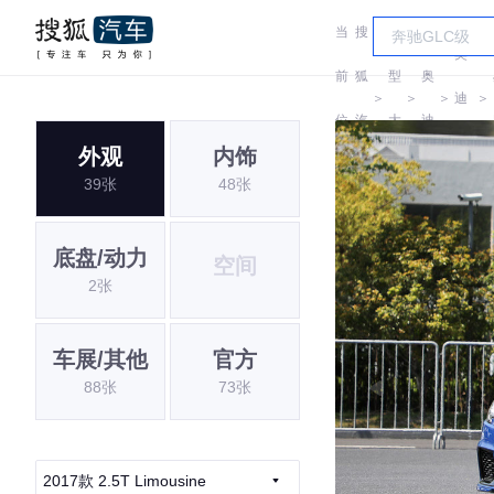
当
搜
车
奥
前
狐
型
奥
＞
＞
＞
迪
＞
位
汽
大
迪
RS
外观
内饰
置:
车
全
39张
48张
底盘/动力
空间
2张
车展/其他
官方
88张
73张
2017款 2.5T Limousine