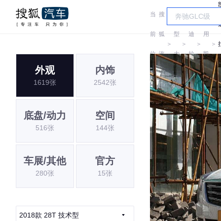
当
搜
车
凯
通
前
狐
型
迪
用
＞
＞
＞
＞
位
汽
大
拉
凯
外观
内饰
置:
车
全
克
迪
1619张
2542张
拉
克
底盘/动力
空间
516张
144张
车展/其他
官方
280张
15张
2018款 28T 技术型