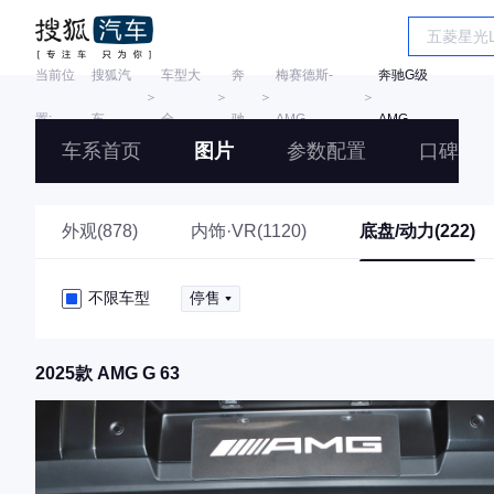
当前位
搜狐汽
车型大
奔
梅赛德斯-
奔驰G级
＞
＞
＞
＞
置:
车
全
驰
AMG
AMG
车系首页
图片
参数配置
口碑
外观(878)
内饰·VR(1120)
底盘/动力(222)
不限车型
停售
2025款 AMG G 63