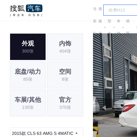
当
搜
车
梅赛
前
狐
型
奔
德
＞
＞
＞
位
汽
大
驰
斯-
外观
内饰
置:
车
全
AMG
300张
404张
底盘/动力
空间
85张
8张
车展/其他
官方
130张
375张
2015款 CLS 63 AMG S 4MATIC