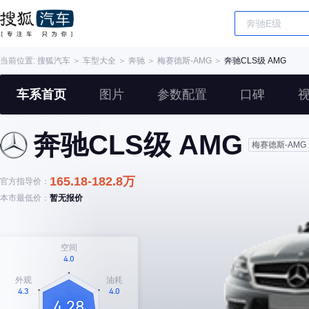
当前位置:
搜狐汽车
＞
车型大全
＞
奔驰
＞
梅赛德斯-AMG
＞
奔驰CLS级 AMG
车系首页
图片
参数配置
口碑
奔驰CLS级 AMG
梅赛德斯-AMG
165.18-182.8万
官方指导价：
本市最低价：
暂无报价