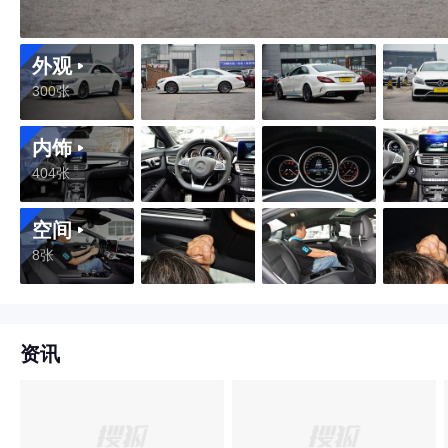
外观
300张
内饰
404张
空间
8张
资讯