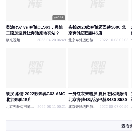
00:26
奥迪RS7 vs 奔驰CLS63，奥迪
实拍2023款奔驰迈巴赫S680 北
二段加速竟让奔驰原地罚站？
京奔驰迈巴赫4S店 ​​​
极光视频
2023-04-20 06:49
北京奔驰迈巴赫4S店
2022-10-08 02:03
铁汉 柔情 2022款奔驰G63 AMG
一身红衣来霸屏 夏日怎比我激情
北京奔驰4S店
北京奔驰4S店迈巴赫S480 S580
北京奔驰迈巴赫4S店
2022-08-11 00:21
北京奔驰迈巴赫4S店
2022-08-07 00:56
查看