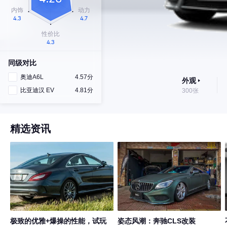
同级对比
奥迪A6L
4.57分
外观
比亚迪汉 EV
4.81分
300张
精选资讯
极致的优雅+爆操的性能，试玩
姿态风潮：奔驰CLS改装