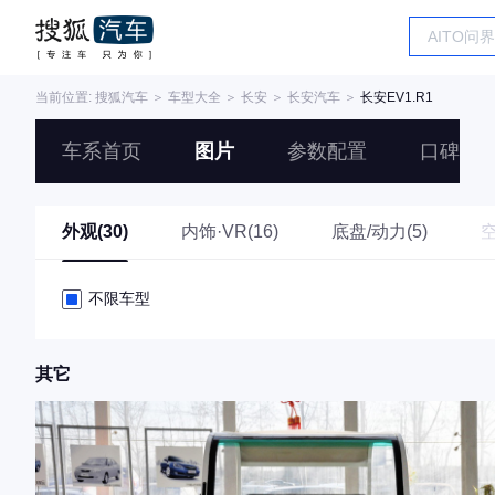
当前位置:
搜狐汽车
＞
车型大全
＞
长安
＞
长安汽车
＞
长安EV1.R1
车系首页
图片
参数配置
口碑
外观(30)
内饰·VR(16)
底盘/动力(5)
不限车型
其它