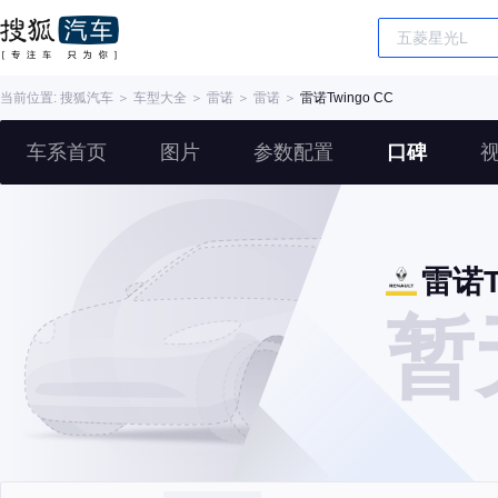
当前位置:
搜狐汽车
＞
车型大全
＞
雷诺
＞
雷诺
＞
雷诺Twingo CC
车系首页
图片
参数配置
口碑
雷诺T
暂