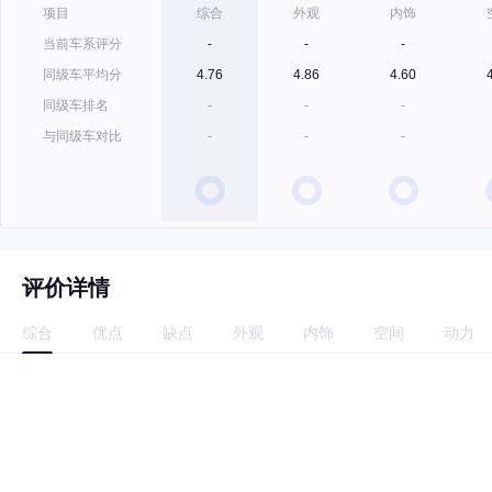
项目
综合
外观
内饰
当前车系评分
-
-
-
同级车平均分
4.76
4.86
4.60
同级车排名
-
-
-
与同级车对比
-
-
-
评价详情
综合
优点
缺点
外观
内饰
空间
动力