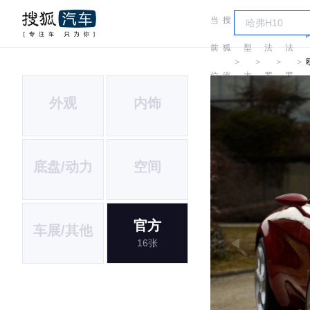
当
搜
车
尔
尔
前
狐
型
法
法
＞
＞
＞
＞
位
汽
大
罗
罗
2
外观
内饰
置:
车
全
密
密
欧
欧
底盘/动力
空间
官方
车展/其他
16张