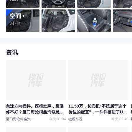
空间
347张
资讯
怠速方向盘抖、座椅发麻，反复
11.59万，长安把“不该属于这个
修不好？厦门海沧柯鑫汽修怠速
价位的配置”，一件件塞进了UNI-
抖动维修避坑指南
Z
厦门海沧柯鑫汽车维修
今天 01:04
微观车视
昨天 09:40