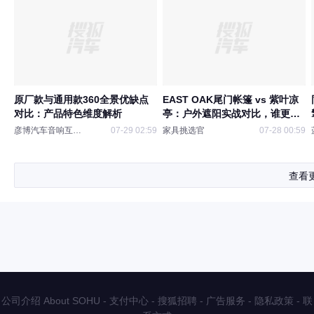
原厂款与通用款360全景优缺点
EAST OAK尾门帐篷 vs 紫叶凉
对比：产品特色维度解析
亭：户外遮阳实战对比，谁更
香？
彦博汽车音响互联移动
07-29 02:59
家具挑选官
07-28 00:59
查看
公司介绍 About SOHU
-
支付中心
-
搜狐招聘
-
广告服务
-
隐私政策
-
联