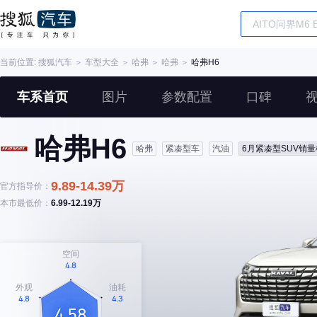
当前位置:
搜狐汽车
＞
车型大全
＞
哈弗
＞
哈弗
＞
哈弗H6
车系首页
图片
参数配置
口碑
哈弗H6
哈弗
紧凑型车
汽油
6月紧凑型SUV销量
9.89-14.39万
官方指导价：
本市最低价：
6.99-12.19万