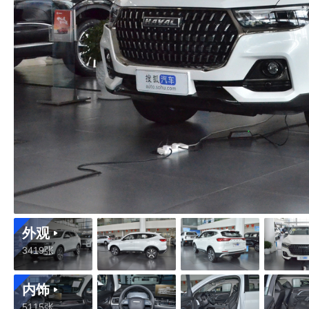
外观
3419张
内饰
5115张