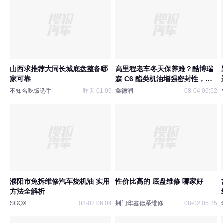
山西求推荐大同长城底盘整备哪
高里程老车冬天保养难？酷博瑞
家可靠
森 C6 酯类机油增强密封性，零
下低温不烧机油
不知名吃饭选手
昨天 01:09
鑫德润
08-04 06:52
濮阳市免拆维修汽车烧机油 实用
性价比高的 底盘维修 哪家好
方法全解析
SGQX
08-02 06:04
荆门华鑫德系维修
08-02 05:25