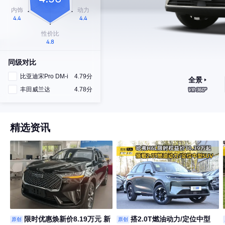
同级对比
比亚迪宋Pro DM-i
4.79分
全景
丰田威兰达
4.78分
精选资讯
限时优惠焕新价8.19万元 新
搭2.0T燃油动力/定位中型
原创
原创