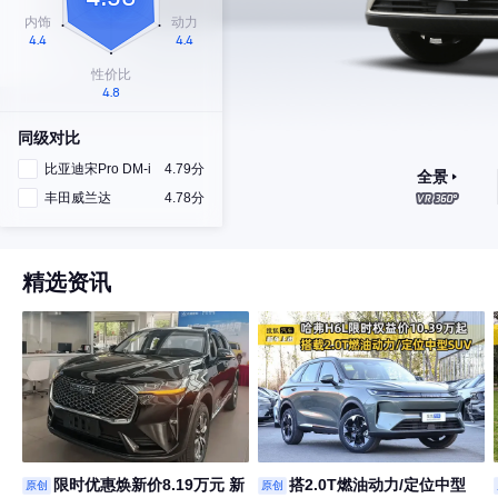
同级对比
比亚迪宋Pro DM-i
4.79分
全景
丰田威兰达
4.78分
精选资讯
限时优惠焕新价8.19万元 新
搭2.0T燃油动力/定位中型
原创
原创