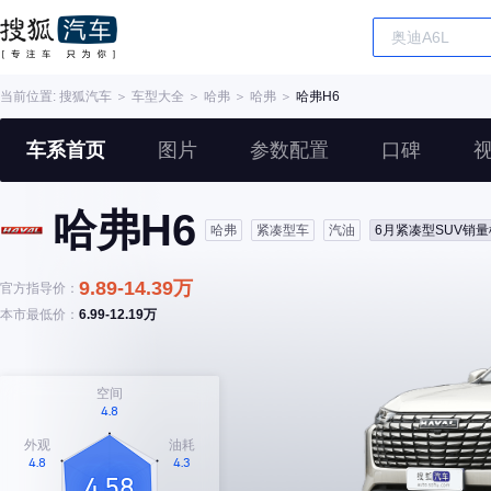
当前位置:
搜狐汽车
＞
车型大全
＞
哈弗
＞
哈弗
＞
哈弗H6
车系首页
图片
参数配置
口碑
哈弗H6
哈弗
紧凑型车
汽油
6月紧凑型SUV销量
9.89-14.39万
官方指导价：
本市最低价：
6.99-12.19万