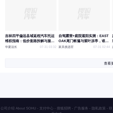
吉林四平偏远县域返程汽车托运
自驾露营+庭院遮阳实测：EAST
维权指南：低价套路拆解与服务
OAK尾门帐篷与紫叶凉亭，谁更
商筛选实操方法
值得入手？
华夏说长
07-31 03:32
家具挑选官
07-31 02:44
查看
公司介绍 About SOHU
-
支付中心
-
搜狐招聘
-
广告服务
-
隐私政策
-
联