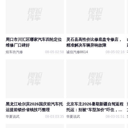
周口市川汇区哪家汽车四轮定位
灵石县高性价比修底盘专修店，
维修厂口碑好
精准解决车辆异响故障
炫车坊汽修
08-05 02:58
诚信汽修8614
08-05 02:16
黑龙江哈尔滨2026国庆前汽车托
北京车主2026暑期新疆自驾返程
运提前锁价省钱技巧整理
托运：别被“车型加价”吓住，实
测算告诉你多花的钱到底值不值
华夏说武
08-03 03:35
华夏说武
08-03 01:51