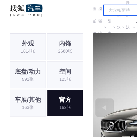
沃
当
搜
车
沃
尔
前
狐
型
＞
＞
尔
＞
沃
＞
位
汽
大
沃
(进
外观
内饰
置:
车
全
1814张
2680张
口)
底盘/动力
空间
591张
123张
车展/其他
官方
163张
162张