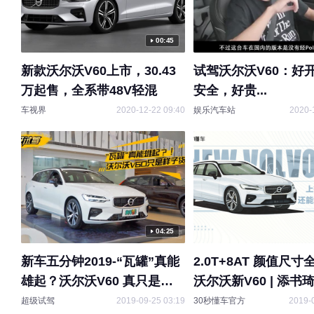
00:45
新款沃尔沃V60上市，30.43
试驾沃尔沃V60：好
万起售，全系带48V轻混
安全，好贵...
车视界
2020-12-22 09:40
娱乐汽车站
2020-
04:25
新车五分钟2019-“瓦罐”真能
2.0T+8AT 颜值尺
雄起？沃尔沃V60 真只是样
沃尔沃新V60 | 添书
子货？
超级试驾
2019-09-25 03:19
30秒懂车官方
2019-