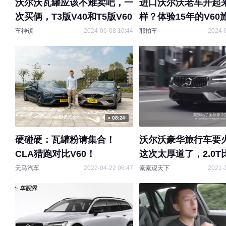
沃尔沃瓦罐应该不难卖吧，一
进口沃尔沃老车开起
次买俩，T3版V40和T5版V60
样？体验15年的V60
车神镇
2024-06-08 10:44
耶拍车
2024-
08:24
硬碰硬：瓦罐粉请集合！
沃尔沃豪华旅行车要火
CLA猎跑对比V60！
这次太厚道了，2.0T
还能跑
无马汽车
2022-04-22 06:47
素素观天下
2021-