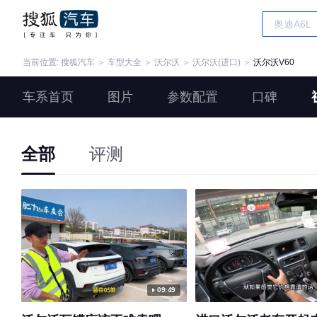
当前位置:
搜狐汽车
＞
车型大全
＞
沃尔沃
＞
沃尔沃(进口)
＞
沃尔沃V60
车系首页
图片
参数配置
口碑
全部
评测
09:49