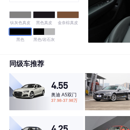
豪华动感型
钛灰色真皮
黑色真皮
金奈棕真皮
黑色
黑色/岩石灰
4.46
同级车推荐
·外观表现较为优秀，优于51%同级车
4.55
·内饰表现较为优秀，优于62%同级车
·空间表现较为优秀，优于68%同级车
奥迪 A5双门
37.98-37.98万
4.25