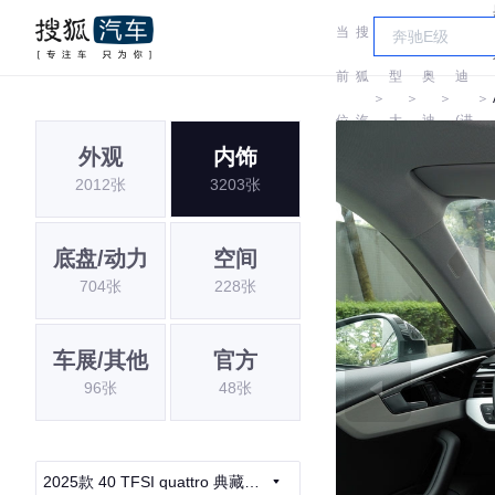
当
搜
车
奥
前
狐
型
奥
迪
＞
＞
＞
＞
位
汽
大
迪
(进
外观
内饰
置:
车
全
口)
2012张
3203张
底盘/动力
空间
704张
228张
车展/其他
官方
96张
48张
2025款 40 TFSI quattro 典藏版