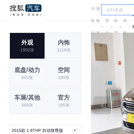
当
搜
车
东
前
狐
型
标
风
＞
＞
＞
＞
位
汽
大
致
标
外观
内饰
置:
车
全
致
1950张
3116张
底盘/动力
空间
655张
180张
车展/其他
官方
668张
195张
2015款 1.8THP 自动致尊版