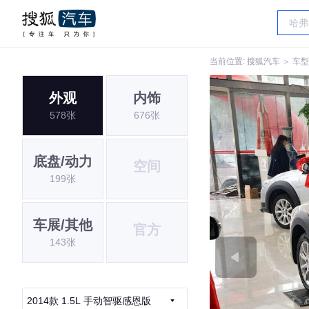
当前位置:
搜狐汽车
＞
车型
外观
内饰
578张
676张
底盘/动力
空间
199张
车展/其他
官方
143张
2014款 1.5L 手动智驱感恩版