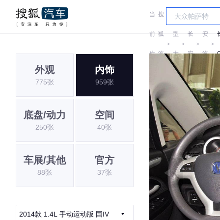
当
搜
车
长
前
狐
型
长
安
＞
＞
＞
＞
位
汽
大
安
汽
外观
内饰
置:
车
全
车
775张
959张
底盘/动力
空间
250张
40张
车展/其他
官方
88张
37张
2014款 1.4L 手动运动版 国IV