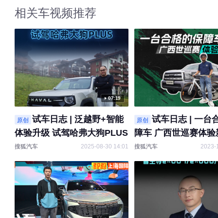
相关车视频推荐
07:19
试车日志 | 泛越野+智能
试车日志 | 一台
原创
原创
体验升级 试驾哈弗大狗PLUS
障车 广西世巡赛体验
H5
搜狐汽车
2025-08-30 14:01
搜狐汽车
2023-