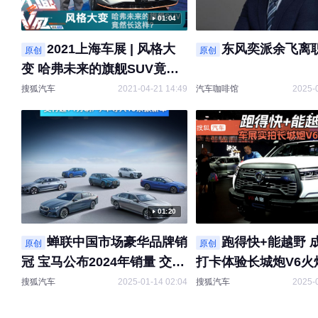
01:04
2021上海车展 | 风格大
东风奕派余飞离
原创
原创
变 哈弗未来的旗舰SUV竟然
长这样？
搜狐汽车
2021-04-21 14:49
汽车咖啡馆
2025-
01:20
蝉联中国市场豪华品牌销
跑得快+能越野 
原创
原创
冠 宝马公布2024年销量 交付
打卡体验长城炮V6火
超71万辆/今年导入10余款新
搜狐汽车
2025-01-14 02:04
搜狐汽车
2025-
车