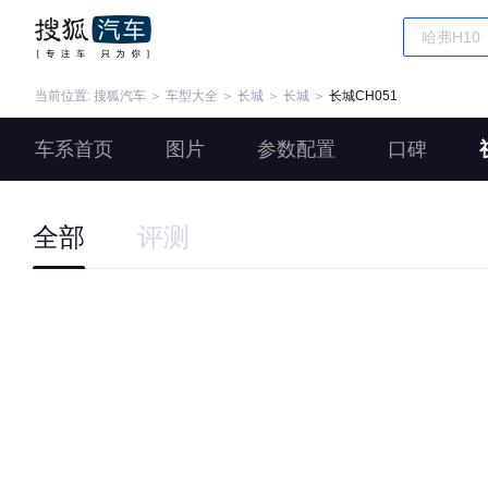
当前位置:
搜狐汽车
＞
车型大全
＞
长城
＞
长城
＞
长城CH051
车系首页
图片
参数配置
口碑
全部
评测