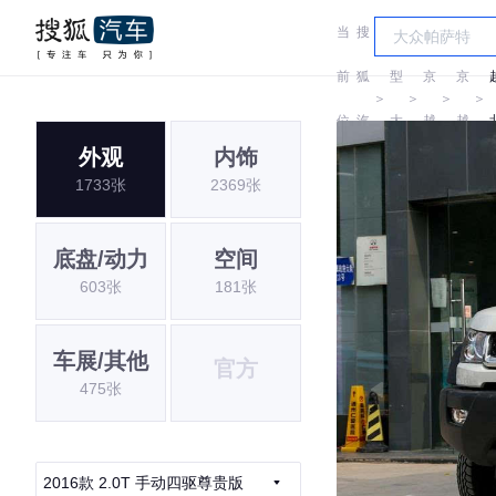
当
搜
车
北
北
前
狐
型
京
京
＞
＞
＞
＞
位
汽
大
越
越
外观
内饰
置:
车
全
野
野
1733张
2369张
底盘/动力
空间
603张
181张
车展/其他
官方
475张
2016款 2.0T 手动四驱尊贵版