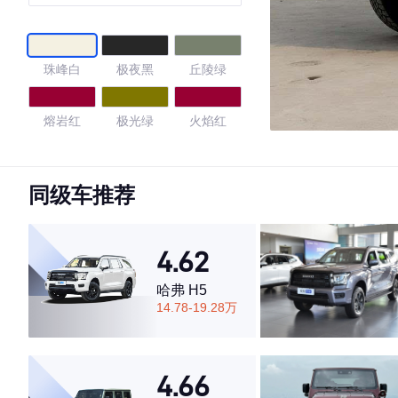
珠峰白
极夜黑
丘陵绿
熔岩红
极光绿
火焰红
皓月白
钛钢黑
谧夜蓝
同级车推荐
贝雪绿
丛林绿
暴风灰
4.62
海风蓝
矿岩黄
未来灰
哈弗 H5
14.78-19.28万
4.61
4.66