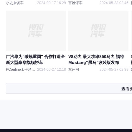
轮毂
小史来谈车
2024-09-17 16:29
百姓评车
2024-05-28 02:45
广汽华为“破镜重圆” 合作打造全
V8动力 最大功率850马力 福特
新大型豪华旗舰轿车
Mustang“黑马”改装版发布
PConline太平洋科技
2024-05-27 12:18
车评网
2024-05-27 02:39
查看