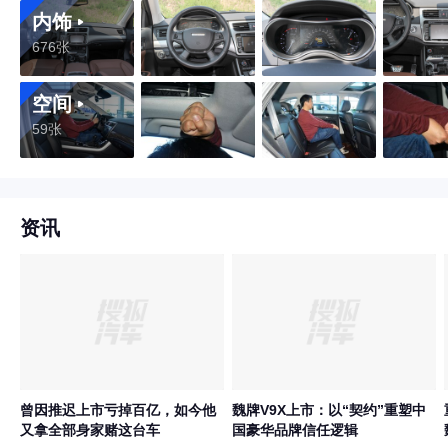
内饰
676张
空间
59张
资讯
曾因推迟上市亏掉百亿，如今他
魏牌V9X上市：以“契约”重塑中
又拿全部身家赌这台车
国豪华品牌信任逻辑