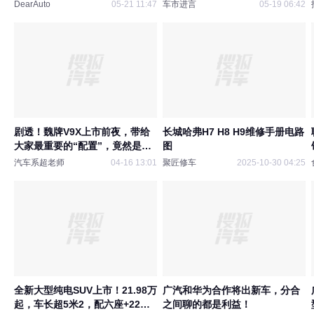
DearAuto
05-21 11:47
车市进言
05-19 06:42
剧透！魏牌V9X上市前夜，带给
长城哈弗H7 H8 H9维修手册电路
大家最重要的“配置”，竟然是
图
它！
汽车系超老师
04-16 13:01
聚匠修车
2025-10-30 04:25
全新大型纯电SUV上市！21.98万
广汽和华为合作将出新车，分合
起，车长超5米2，配六座+22寸
之间聊的都是利益！