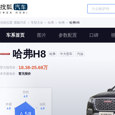
当前位置:
搜狐汽车
＞
车型大全
＞
哈弗
＞
哈弗
＞
哈弗H8
车系首页
图片
参数配置
口碑
哈弗H8
哈弗
中大型车
汽油
18.38-25.68万
官方指导价：
本市最低价：
暂无报价