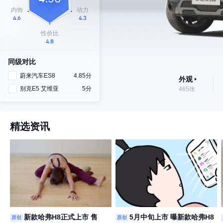
同级对比
蔚来汽车ES8
4.85分
外观
别克E5 艾维亚
5分
465张
精选资讯
新款哈弗H8正式上市 售
5月中旬上市 曝新款哈弗H8
原创
原创