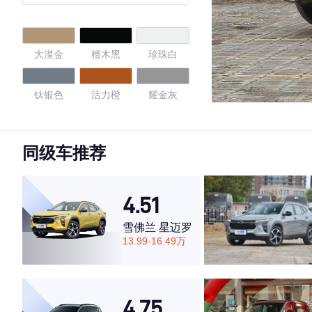
大漠金
檀木黑
珍珠白
钛银色
活力橙
耀金灰
弥空蓝
同级车推荐
4.62
4.51
雪佛兰 星迈罗
·外观表现一般，低于59%同级车
13.99-16.49万
·内饰表现一般，低于77%同级车
·空间表现较为优秀，优于57%同级车
4.75