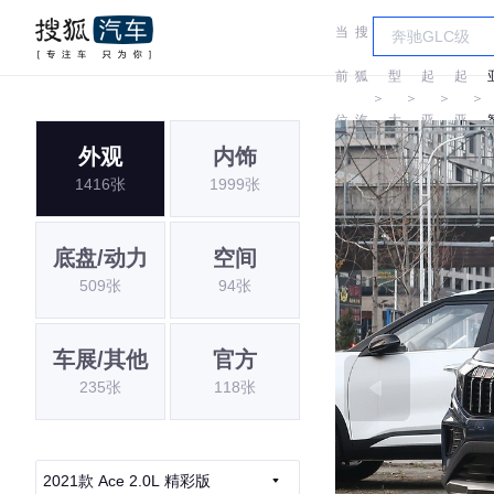
当
搜
车
前
狐
型
起
起
＞
＞
＞
＞
位
汽
大
亚
亚
外观
内饰
置:
车
全
1416张
1999张
底盘/动力
空间
509张
94张
车展/其他
官方
235张
118张
2021款 Ace 2.0L 精彩版