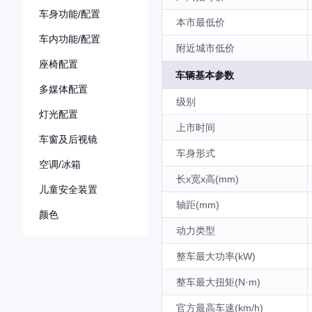
车身功能/配置
本市最低价
车内功能/配置
附近城市低价
座椅配置
车辆基本参数
多媒体配置
级别
灯光配置
上市时间
车窗及后视镜
车身形式
空调/冰箱
长x宽x高(mm)
儿童安全装置
轴距(mm)
颜色
动力类型
整车最大功率(kW)
整车最大扭矩(N·m)
官方最高车速(km/h)