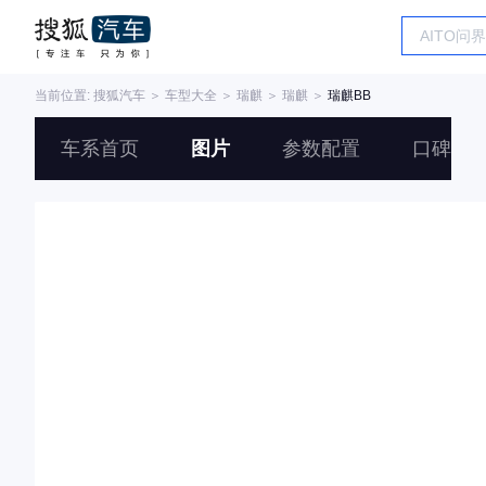
当前位置:
搜狐汽车
＞
车型大全
＞
瑞麒
＞
瑞麒
＞
瑞麒BB
车系首页
图片
参数配置
口碑