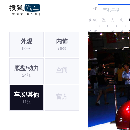
当
搜
车
前
狐
型
光
光
＞
＞
＞
＞
位
汽
大
冈
冈
外观
内饰
置:
车
全
80张
76张
底盘/动力
空间
24张
车展/其他
官方
11张