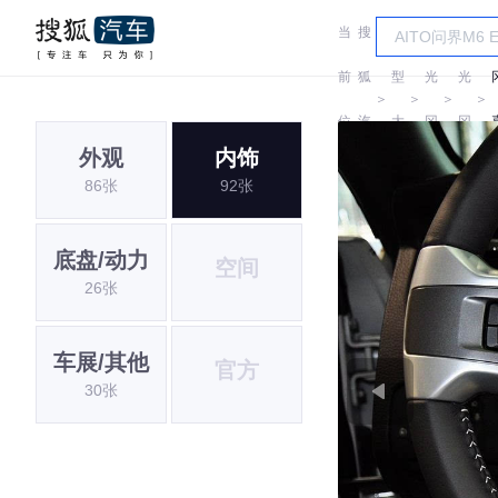
当
搜
车
前
狐
型
光
光
＞
＞
＞
＞
位
汽
大
冈
冈
外观
内饰
置:
车
全
86张
92张
底盘/动力
空间
26张
车展/其他
官方
30张