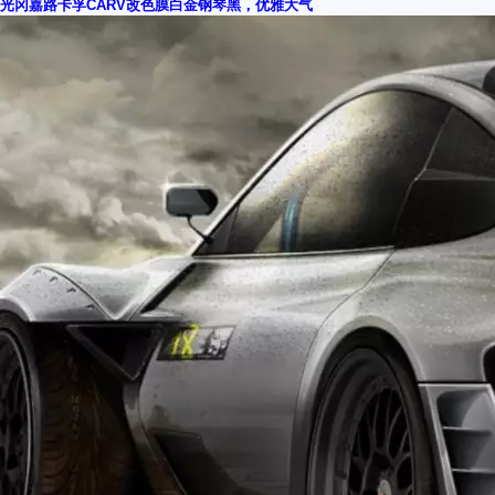
光冈嘉路卡孚CARV改色膜白金钢琴黑，优雅大气