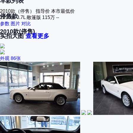
车款列表
2010款（停售）
指导价
本市最低价
停售款
2010款 3.7L 敞篷版
115万
--
参数
图片
对比
2010款(停售)
实拍大图
查看更多
外观
86张