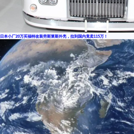
日本小厂20万买福特改装劳斯莱斯外壳，拉到国内竟卖115万！