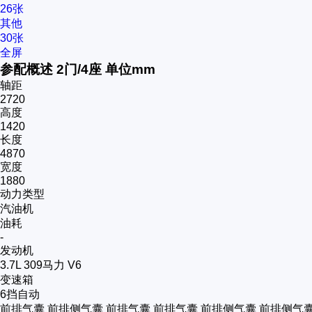
26张
其他
30张
全屏
参配概述
2门/4座
单位mm
轴距
2720
高度
1420
长度
4870
宽度
1880
动力类型
汽油机
油耗
-
发动机
3.7L 309马力 V6
变速箱
6挡自动
前排气囊
前排侧气囊
前排气囊
前排气囊
前排侧气囊
前排侧气