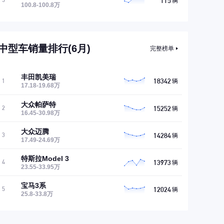
115
5
辆
100.8-100.8万
中型车销量排行(6月)
完整榜单
丰田凯美瑞
18342
1
辆
17.18-19.68万
大众帕萨特
15252
2
辆
16.45-30.98万
大众迈腾
14284
3
辆
17.49-24.69万
特斯拉Model 3
13973
4
辆
23.55-33.95万
宝马3系
12024
5
辆
25.8-33.8万