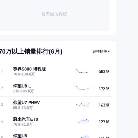
暂无城市数据
70万以上销量排行(6月)
完整榜单
尊界S800 增程版
583
1
辆
70.8-138.8万
仰望U8 L
172
2
辆
130-145.8万
仰望U7 PHEV
163
3
辆
65.8-73.8万
蔚来汽车ET9
127
4
辆
76.8-81.8万
仰望U8