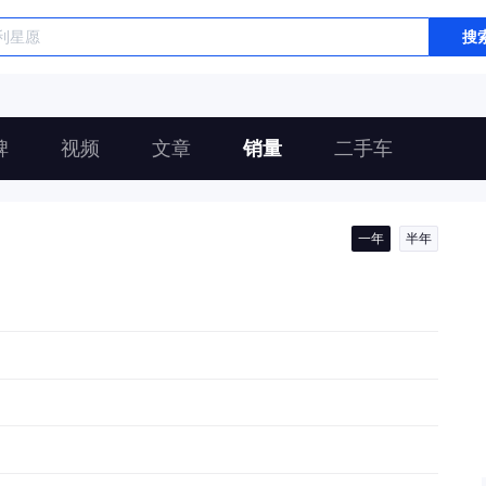
搜
碑
视频
文章
销量
二手车
一年
半年