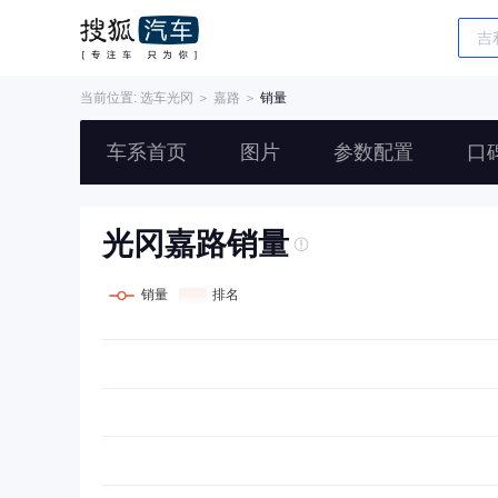
当前位置: 选车
光冈
＞
嘉路
＞
销量
车系首页
图片
参数配置
口
光冈嘉路销量