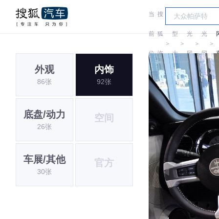
当
搜
车
前
狐
型
光
光
＞
＞
＞
＞
位
汽
大
冈
冈
外观
内饰
置:
车
全
86张
92张
底盘/动力
空间
26张
车展/其他
官方
30张