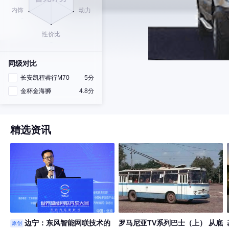
同级对比
长安凯程睿行M70
5分
金杯金海狮
4.8分
精选资讯
边宁：东风智能网联技术的
罗马尼亚TV系列巴士（上） 从底
原创