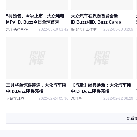
5月预售、今秋上市，大众纯电
大众汽车在汉堡首发全新
MPV ID. Buzz今日全球首秀
ID.Buzz和ID. Buzz Cargo
汽车头条APP
2022-03-10 03:42
映璇汽车工作室
2022-03-10 03:09
三月将至惊喜连连，大众汽车纯
【汽量】经典焕新：大众汽车纯
电ID.Buzz即将亮相
电ID. Buzz即将亮相
大话车江湖
2022-02-24 05:30
汽门星
2022-02-22 08:29
查看