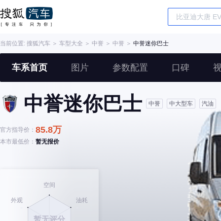
当前位置:
搜狐汽车
＞
车型大全
＞
中誉
＞
中誉
＞
中誉迷你巴士
车系首页
图片
参数配置
口碑
中誉迷你巴士
中誉
中大型车
汽油
85.8万
官方指导价：
本市最低价：
暂无报价