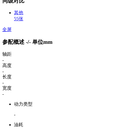
同级对比
其他
55张
全屏
参配概述
-/-
单位mm
轴距
-
高度
-
长度
-
宽度
-
动力类型
-
油耗